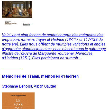
Voici vingt-cinq façons de rendre compte des mémoires des
empereurs romains Trajan et Hadrien (98-117 et 117-138 de
notre ère). Elles nous offrent de multiples variations et angles
d'approche pluridisciplinaires, et se placent sous le patronage
illustre de l’œuvre de Marguerite Yourcenar, Mémoires
d’Hadrien (1951). Elles participent de surcroît...
Lire la suite
Mémoires de Trajan, mémoires d'Hadrien
Stéphane Benoist, Alban Gautier