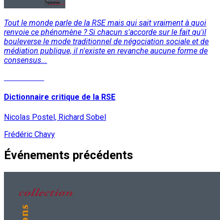
Tout le monde parle de la RSE mais qui sait vraiment à quoi
renvoie ce phénomène ? Si chacun s'accorde sur le fait qu'il
bouleverse le mode traditionnel de négociation sociale et de
médiation publique, il n'existe en revanche aucune forme de
consensus...
Lire la suite
Dictionnaire critique de la RSE
Nicolas Postel, Richard Sobel
Frédéric Chavy
Événements précédents