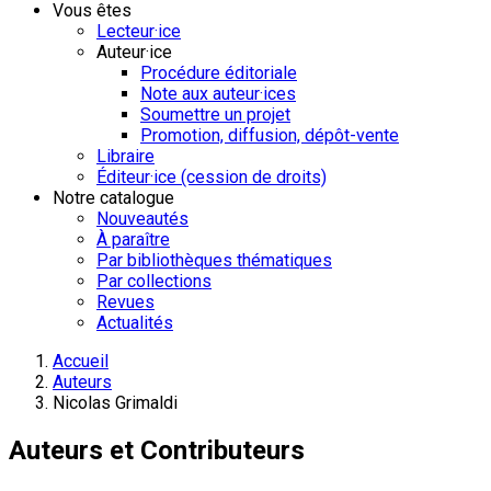
Vous êtes
Lecteur·ice
Auteur·ice
Procédure éditoriale
Note aux auteur·ices
Soumettre un projet
Promotion, diffusion, dépôt-vente
Libraire
Éditeur·ice (cession de droits)
Notre catalogue
Nouveautés
À paraître
Par bibliothèques thématiques
Par collections
Revues
Actualités
Accueil
Auteurs
Nicolas Grimaldi
Auteurs et Contributeurs