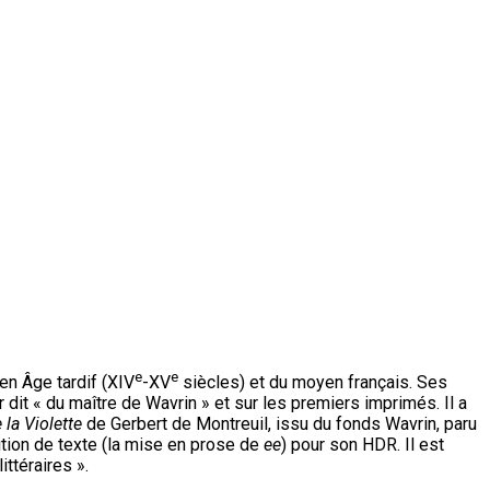
e
e
en Âge tardif (XIV
-XV
siècles) et du moyen français. Ses
r dit « du maître de Wavrin » et sur les premiers imprimés. Il a
la Violette
de Gerbert de Montreuil, issu du fonds Wavrin, paru
ition de texte (la mise en prose de
ee
) pour son HDR. Il est
ttéraires ».