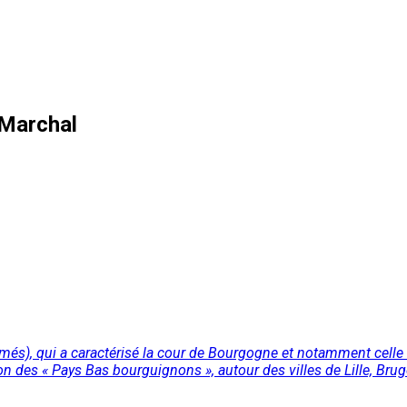
 Marchal
més), qui a caractérisé la cour de Bourgogne et notamment celle d
on des « Pays Bas bourguignons », autour des villes de Lille, Brug