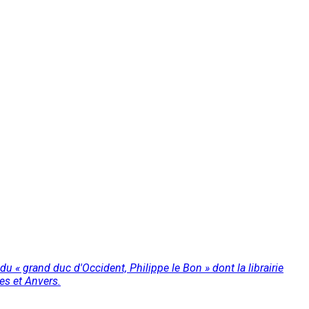
u « grand duc d'Occident, Philippe le Bon » dont la librairie
es et Anvers.