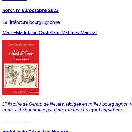
nord', n° 82/octobre 2023
La littérature bourguignonne
Marie-Madeleine Castellani, Matthieu Marchal
L'Histoire de Gérard de Nevers, rédigée en milieu bourguignon ve
nous a été transmise par deux manuscrits ayant appartenu...
Lire la suite
Histoire de Gérard de Nevers