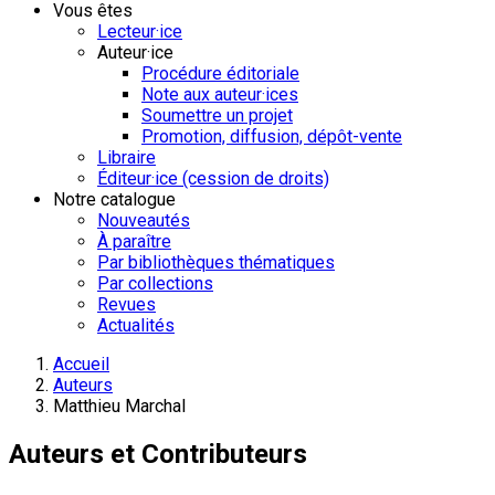
Vous êtes
Lecteur·ice
Auteur·ice
Procédure éditoriale
Note aux auteur·ices
Soumettre un projet
Promotion, diffusion, dépôt-vente
Libraire
Éditeur·ice (cession de droits)
Notre catalogue
Nouveautés
À paraître
Par bibliothèques thématiques
Par collections
Revues
Actualités
Accueil
Auteurs
Matthieu Marchal
Auteurs et Contributeurs