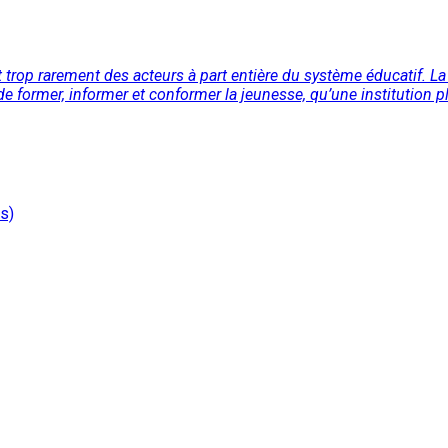
it trop rarement des acteurs à part entière du système éducatif. La
 former, informer et conformer la jeunesse, qu’une institution plu
s)