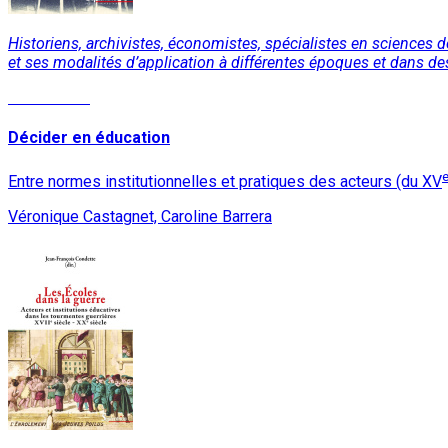
Historiens, archivistes, économistes, spécialistes en sciences d
et ses modalités d’application à différentes époques et dans de
Lire la suite
Décider en éducation
Entre normes institutionnelles et pratiques des acteurs (du XV
Véronique Castagnet, Caroline Barrera