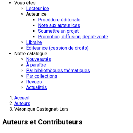
Vous êtes
Lecteur·ice
Auteur·ice
Procédure éditoriale
Note aux auteur·ices
Soumettre un projet
Promotion, diffusion, dépôt-vente
Libraire
Éditeur·ice (cession de droits)
Notre catalogue
Nouveautés
À paraître
Par bibliothèques thématiques
Par collections
Revues
Actualités
Accueil
Auteurs
Véronique Castagnet-Lars
Auteurs et Contributeurs