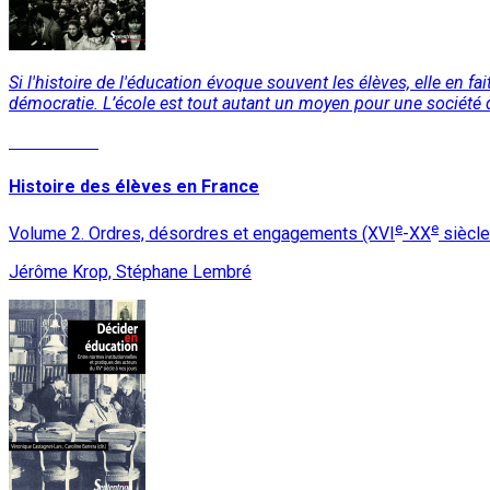
Si l'histoire de l'éducation évoque souvent les élèves, elle en fa
démocratie. L’école est tout autant un moyen pour une société de
Lire la suite
Histoire des élèves en France
e
e
Volume 2. Ordres, désordres et engagements (XVI
-XX
siècle
Jérôme Krop, Stéphane Lembré