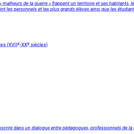
alheurs de la guerre » frappent un territoire et ses habitants, les
 les personnels et les plus grands élèves ainsi que les étudiants
e
e
res (XVII
-XX
siècles)
scrire dans un dialogue entre pédagogues, professionnels de la Cu