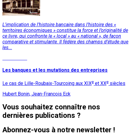
L'implication de l’histoire bancaire dans l’histoire des «
territoires économiques » constitue la force et l’originalité de
ce livre, qui confronte le « local » au « national », de façon
comparative et stimulante. Il fédère des champs d’étude que
les...
Lire la suite
Les banques et les mutations des entreprises
e
e
Le cas de Lille-Roubaix-Tourcoing aux XIX
et XX
siècles
Hubert Bonin, Jean-François Eck
Vous souhaitez connaître nos
dernières publications ?
Abonnez-vous à notre newsletter !