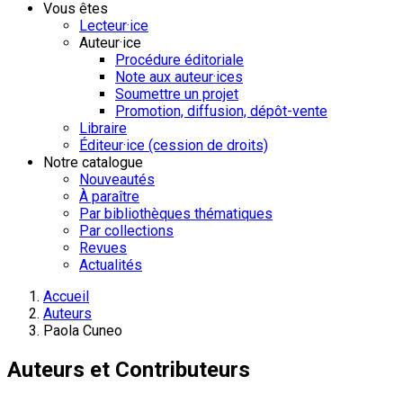
Vous êtes
Lecteur·ice
Auteur·ice
Procédure éditoriale
Note aux auteur·ices
Soumettre un projet
Promotion, diffusion, dépôt-vente
Libraire
Éditeur·ice (cession de droits)
Notre catalogue
Nouveautés
À paraître
Par bibliothèques thématiques
Par collections
Revues
Actualités
Accueil
Auteurs
Paola Cuneo
Auteurs et Contributeurs