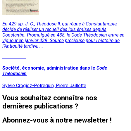
En 429 ap. J.-C., Théodose II, qui règne à Constantinople,
décide de réaliser un recueil des lois émises depuis
Constantin. Promulgué en 438, le Code Théodosien entre en
vigueur en janvier 439. Source précieuse pour l'histoire de
l’Antiquité tardive, ...
Lire la suite
Société, économie, administration dans le
Code
Théodosien
Sylvie Crogiez-Pétrequin, Pierre Jaillette
Vous souhaitez connaître nos
dernières publications ?
Abonnez-vous à notre newsletter !