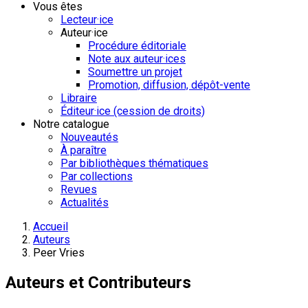
Vous êtes
Lecteur·ice
Auteur·ice
Procédure éditoriale
Note aux auteur·ices
Soumettre un projet
Promotion, diffusion, dépôt-vente
Libraire
Éditeur·ice (cession de droits)
Notre catalogue
Nouveautés
À paraître
Par bibliothèques thématiques
Par collections
Revues
Actualités
Accueil
Auteurs
Peer Vries
Auteurs et Contributeurs