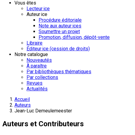
Vous êtes
Lecteur·ice
Auteur·ice
Procédure éditoriale
Note aux auteur·ices
Soumettre un projet
Promotion, diffusion, dépôt-vente
Libraire
Éditeur·ice (cession de droits)
Notre catalogue
Nouveautés
À paraître
Par bibliothèques thématiques
Par collections
Revues
Actualités
Accueil
Auteurs
Jean-Luc Demeulemeester
Auteurs et Contributeurs