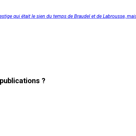
stige qui était le sien du temps de Braudel et de Labrousse, mais 
publications ?