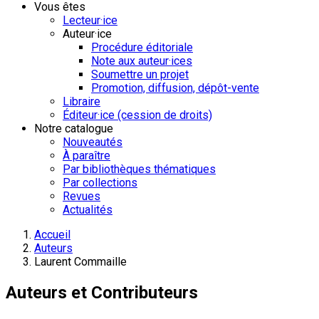
Vous êtes
Lecteur·ice
Auteur·ice
Procédure éditoriale
Note aux auteur·ices
Soumettre un projet
Promotion, diffusion, dépôt-vente
Libraire
Éditeur·ice (cession de droits)
Notre catalogue
Nouveautés
À paraître
Par bibliothèques thématiques
Par collections
Revues
Actualités
Accueil
Auteurs
Laurent Commaille
Auteurs et Contributeurs