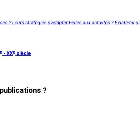
es ? Leurs stratégies s'adaptent-elles aux activités ? Existe-t-il u
e
e
- XX
siècle
publications ?