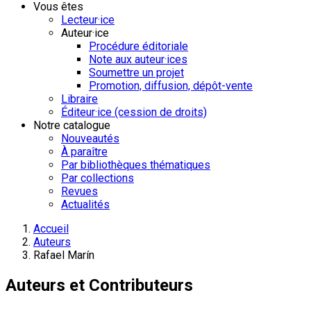
Vous êtes
Lecteur·ice
Auteur·ice
Procédure éditoriale
Note aux auteur·ices
Soumettre un projet
Promotion, diffusion, dépôt-vente
Libraire
Éditeur·ice (cession de droits)
Notre catalogue
Nouveautés
À paraître
Par bibliothèques thématiques
Par collections
Revues
Actualités
Accueil
Auteurs
Rafael Marín
Auteurs et Contributeurs