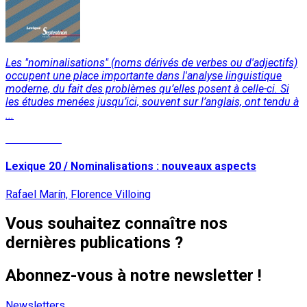
Les "nominalisations" (noms dérivés de verbes ou d'adjectifs)
occupent une place importante dans l'analyse linguistique
moderne, du fait des problèmes qu’elles posent à celle-ci. Si
les études menées jusqu’ici, souvent sur l’anglais, ont tendu à
...
Lire la suite
Lexique 20 / Nominalisations : nouveaux aspects
Rafael Marín, Florence Villoing
Vous souhaitez connaître nos
dernières publications ?
Abonnez-vous à notre newsletter !
Newsletters