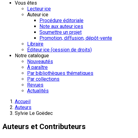
Vous êtes
Lecteur·ice
Auteur·ice
Procédure éditoriale
Note aux auteur·ices
Soumettre un projet
Promotion, diffusion, dépôt-vente
Libraire
Éditeur·ice (cession de droits)
Notre catalogue
Nouveautés
À paraître
Par bibliothèques thématiques
Par collections
Revues
Actualités
Accueil
Auteurs
Sylvie Le Goëdec
Auteurs et Contributeurs