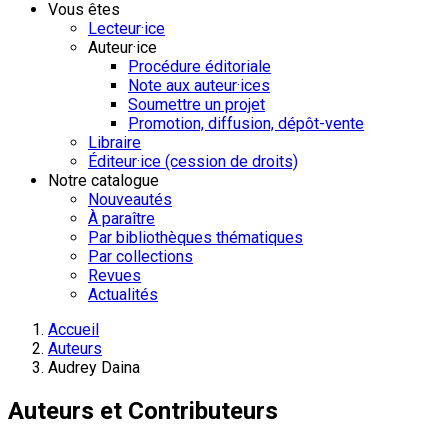
Vous êtes
Lecteur·ice
Auteur·ice
Procédure éditoriale
Note aux auteur·ices
Soumettre un projet
Promotion, diffusion, dépôt-vente
Libraire
Éditeur·ice (cession de droits)
Notre catalogue
Nouveautés
À paraître
Par bibliothèques thématiques
Par collections
Revues
Actualités
Accueil
Auteurs
Audrey Daina
Auteurs et Contributeurs