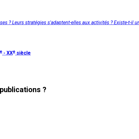
es ? Leurs stratégies s'adaptent-elles aux activités ? Existe-t-il u
e
e
- XX
siècle
publications ?