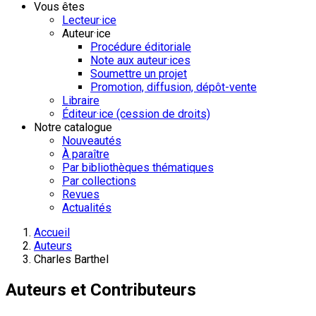
Vous êtes
Lecteur·ice
Auteur·ice
Procédure éditoriale
Note aux auteur·ices
Soumettre un projet
Promotion, diffusion, dépôt-vente
Libraire
Éditeur·ice (cession de droits)
Notre catalogue
Nouveautés
À paraître
Par bibliothèques thématiques
Par collections
Revues
Actualités
Accueil
Auteurs
Charles Barthel
Auteurs et Contributeurs