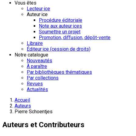
Vous êtes
Lecteur·ice
Auteur·ice
Procédure éditoriale
Note aux auteur·ices
Soumettre un projet
Promotion, diffusion, dépôt-vente
Libraire
Éditeur·ice (cession de droits)
Notre catalogue
Nouveautés
À paraître
Par bibliothèques thématiques
Par collections
Revues
Actualités
Accueil
Auteurs
Pierre Schoentjes
Auteurs et Contributeurs