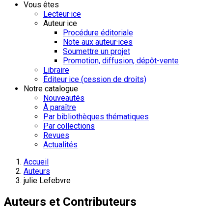
Vous êtes
Lecteur·ice
Auteur·ice
Procédure éditoriale
Note aux auteur·ices
Soumettre un projet
Promotion, diffusion, dépôt-vente
Libraire
Éditeur·ice (cession de droits)
Notre catalogue
Nouveautés
À paraître
Par bibliothèques thématiques
Par collections
Revues
Actualités
Accueil
Auteurs
julie Lefebvre
Auteurs et Contributeurs