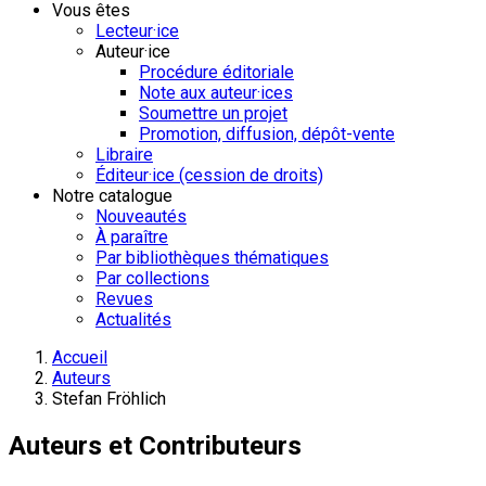
Vous êtes
Lecteur·ice
Auteur·ice
Procédure éditoriale
Note aux auteur·ices
Soumettre un projet
Promotion, diffusion, dépôt-vente
Libraire
Éditeur·ice (cession de droits)
Notre catalogue
Nouveautés
À paraître
Par bibliothèques thématiques
Par collections
Revues
Actualités
Accueil
Auteurs
Stefan Fröhlich
Auteurs et Contributeurs