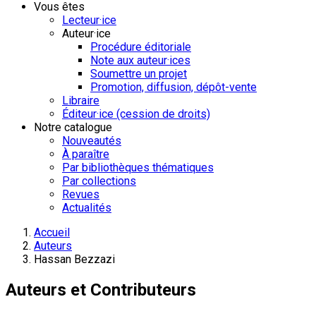
Vous êtes
Lecteur·ice
Auteur·ice
Procédure éditoriale
Note aux auteur·ices
Soumettre un projet
Promotion, diffusion, dépôt-vente
Libraire
Éditeur·ice (cession de droits)
Notre catalogue
Nouveautés
À paraître
Par bibliothèques thématiques
Par collections
Revues
Actualités
Accueil
Auteurs
Hassan Bezzazi
Auteurs et Contributeurs