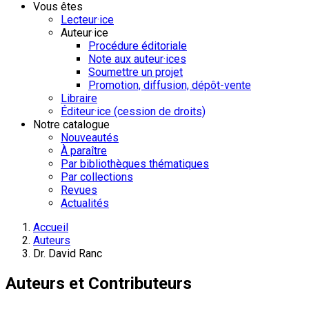
Vous êtes
Lecteur·ice
Auteur·ice
Procédure éditoriale
Note aux auteur·ices
Soumettre un projet
Promotion, diffusion, dépôt-vente
Libraire
Éditeur·ice (cession de droits)
Notre catalogue
Nouveautés
À paraître
Par bibliothèques thématiques
Par collections
Revues
Actualités
Accueil
Auteurs
Dr. David Ranc
Auteurs et Contributeurs