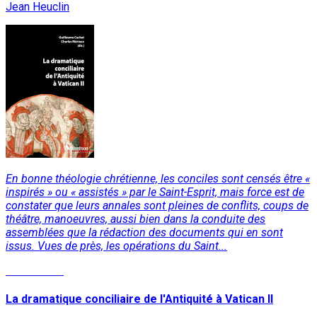
Jean Heuclin
En bonne théologie chrétienne, les conciles sont censés être «
inspirés » ou « assistés » par le Saint-Esprit, mais force est de
constater que leurs annales sont pleines de conflits, coups de
théâtre, manoeuvres, aussi bien dans la conduite des
assemblées que la rédaction des documents qui en sont
issus. Vues de près, les opérations du Saint...
Lire la suite
La dramatique conciliaire de l'Antiquité à Vatican II