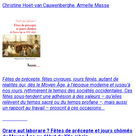
Christine Hoët-van Cauwenberghe, Armelle Masse
Fêtes de précepte, fêtes civiques, jours fériés, autant de
réalités qui, dès le Moyen Âge, à l'époque moderne et jusqu’à
nos jours, rythmèrent le temps des sociétés occidentales. Ces
fêtes sous-tendent une adhésion à des valeurs – qu’elles
relèvent du temps sacré ou du temps profane –, mais aussi
un rapport au travail – proscrit à ces occasions...
Lire la suite
Orare aut laborare ? Fêtes de précepte et jours chômés