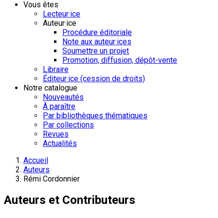
Vous êtes
Lecteur·ice
Auteur·ice
Procédure éditoriale
Note aux auteur·ices
Soumettre un projet
Promotion, diffusion, dépôt-vente
Libraire
Éditeur·ice (cession de droits)
Notre catalogue
Nouveautés
À paraître
Par bibliothèques thématiques
Par collections
Revues
Actualités
Accueil
Auteurs
Rémi Cordonnier
Auteurs et Contributeurs