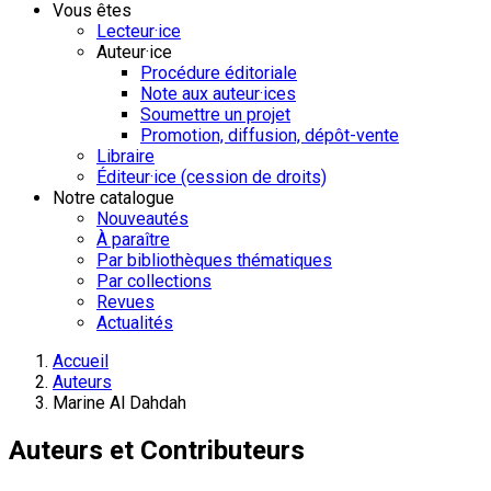
Vous êtes
Lecteur·ice
Auteur·ice
Procédure éditoriale
Note aux auteur·ices
Soumettre un projet
Promotion, diffusion, dépôt-vente
Libraire
Éditeur·ice (cession de droits)
Notre catalogue
Nouveautés
À paraître
Par bibliothèques thématiques
Par collections
Revues
Actualités
Accueil
Auteurs
Marine Al Dahdah
Auteurs et Contributeurs