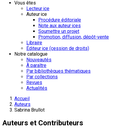
Vous êtes
Lecteur·ice
Auteur·ice
Procédure éditoriale
Note aux auteur·ices
Soumettre un projet
Promotion, diffusion, dépôt-vente
Libraire
Éditeur·ice (cession de droits)
Notre catalogue
Nouveautés
À paraître
Par bibliothèques thématiques
Par collections
Revues
Actualités
Accueil
Auteurs
Sabrina Brullot
Auteurs et Contributeurs