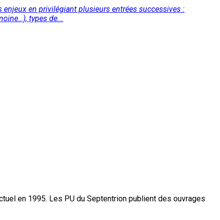
es enjeux en privilégiant plusieurs entrées successives :
moine…), types de...
actuel en 1995. Les PU du Septentrion publient des ouvrages