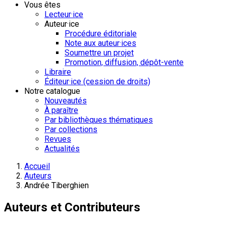
Vous êtes
Lecteur·ice
Auteur·ice
Procédure éditoriale
Note aux auteur·ices
Soumettre un projet
Promotion, diffusion, dépôt-vente
Libraire
Éditeur·ice (cession de droits)
Notre catalogue
Nouveautés
À paraître
Par bibliothèques thématiques
Par collections
Revues
Actualités
Accueil
Auteurs
Andrée Tiberghien
Auteurs et Contributeurs