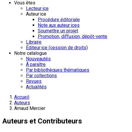
Vous êtes
Lecteur·ice
Auteur·ice
Procédure éditoriale
Note aux auteur·ices
Soumettre un projet
Promotion, diffusion, dépôt-vente
Libraire
Éditeur·ice (cession de droits)
Notre catalogue
Nouveautés
À paraître
Par bibliothèques thématiques
Par collections
Revues
Actualités
Accueil
Auteurs
Arnaud Mercier
Auteurs et Contributeurs