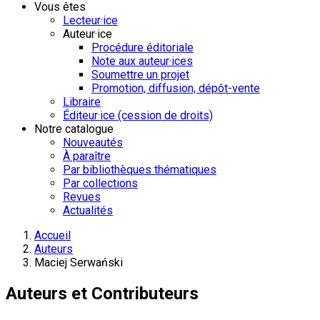
Vous êtes
Lecteur·ice
Auteur·ice
Procédure éditoriale
Note aux auteur·ices
Soumettre un projet
Promotion, diffusion, dépôt-vente
Libraire
Éditeur·ice (cession de droits)
Notre catalogue
Nouveautés
À paraître
Par bibliothèques thématiques
Par collections
Revues
Actualités
Accueil
Auteurs
Maciej Serwański
Auteurs et Contributeurs