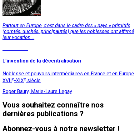
Partout en Europe, c'est dans le cadre des « pays » primitifs
(comtés, duchés, principautés) que les noblesses ont affirmé
leur vocation...
Lire la suite
L'invention de la décentralisation
Noblesse et pouvoirs intermédiaires en France et en Europe
e
e
XVII
-XIX
siècle
Roger Baury, Marie-Laure Legay
Vous souhaitez connaître nos
dernières publications ?
Abonnez-vous à notre newsletter !