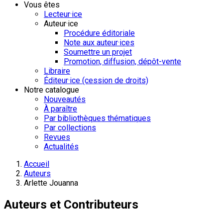
Vous êtes
Lecteur·ice
Auteur·ice
Procédure éditoriale
Note aux auteur·ices
Soumettre un projet
Promotion, diffusion, dépôt-vente
Libraire
Éditeur·ice (cession de droits)
Notre catalogue
Nouveautés
À paraître
Par bibliothèques thématiques
Par collections
Revues
Actualités
Accueil
Auteurs
Arlette Jouanna
Auteurs et Contributeurs