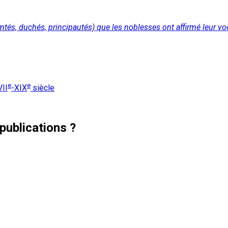
mtés, duchés, principautés) que les noblesses ont affirmé leur voc
e
e
VII
-XIX
siècle
publications ?