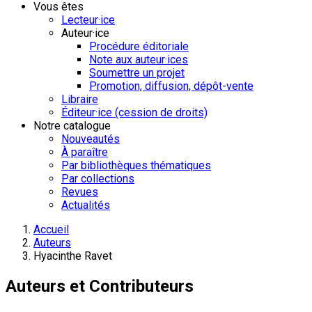
Vous êtes
Lecteur·ice
Auteur·ice
Procédure éditoriale
Note aux auteur·ices
Soumettre un projet
Promotion, diffusion, dépôt-vente
Libraire
Éditeur·ice (cession de droits)
Notre catalogue
Nouveautés
À paraître
Par bibliothèques thématiques
Par collections
Revues
Actualités
Accueil
Auteurs
Hyacinthe Ravet
Auteurs et Contributeurs