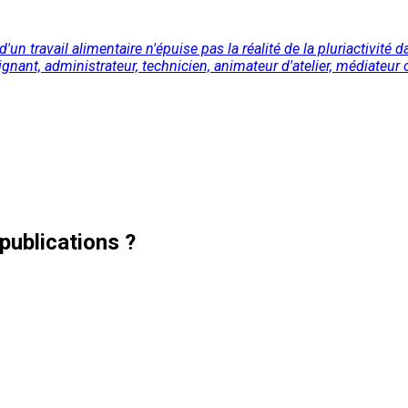
s d'un travail alimentaire n'épuise pas la réalité de la pluriactivité
ignant, administrateur, technicien, animateur d'atelier, médiateur o
publications ?