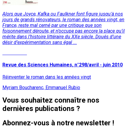
Alors que Joyce, Kafka ou Faulkner font figure jusqu'à nos
jours de grands rénovateurs, le roman des années vingt, en
France, reste mal cerné par une critique que son
foisonnement déroute, et n’occupe pas encore la place qu’il
mérite dans l’histoire littéraire du XXe siècle. Doués d’une
désir d’expérimentation sans égal ...
Lire la suite
Revue des Sciences Humaines, n°298/avril - juin 2010
Réinventer le roman dans les années vingt
Myriam Boucharenc, Emmanuel Rubio
Vous souhaitez connaître nos
dernières publications ?
Abonnez-vous à notre newsletter !