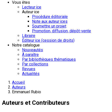
Vous êtes
Lecteur·ice
Auteur·ice
Procédure éditoriale
Note aux auteur·ices
Soumettre un projet
Promotion, diffusion, dépôt-vente
Libraire
Éditeur·ice (cession de droits)
Notre catalogue
Nouveautés
À paraître
Par bibliothèques thématiques
Par collections
Revues
Actualités
Accueil
Auteurs
Emmanuel Rubio
Auteurs et Contributeurs