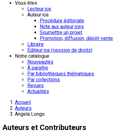
Vous êtes
Lecteur·ice
Auteur·ice
Procédure éditoriale
Note aux auteur·ices
Soumettre un projet
Promotion, diffusion, dépôt-vente
Libraire
Éditeur·ice (cession de droits)
Notre catalogue
Nouveautés
À paraître
Par bibliothèques thématiques
Par collections
Revues
Actualités
Accueil
Auteurs
Angela Longo
Auteurs et Contributeurs