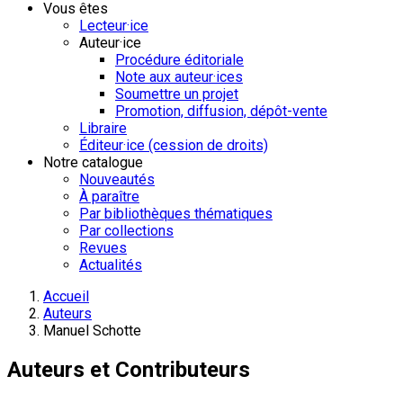
Vous êtes
Lecteur·ice
Auteur·ice
Procédure éditoriale
Note aux auteur·ices
Soumettre un projet
Promotion, diffusion, dépôt-vente
Libraire
Éditeur·ice (cession de droits)
Notre catalogue
Nouveautés
À paraître
Par bibliothèques thématiques
Par collections
Revues
Actualités
Accueil
Auteurs
Manuel Schotte
Auteurs et Contributeurs