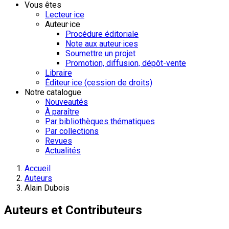
Vous êtes
Lecteur·ice
Auteur·ice
Procédure éditoriale
Note aux auteur·ices
Soumettre un projet
Promotion, diffusion, dépôt-vente
Libraire
Éditeur·ice (cession de droits)
Notre catalogue
Nouveautés
À paraître
Par bibliothèques thématiques
Par collections
Revues
Actualités
Accueil
Auteurs
Alain Dubois
Auteurs et Contributeurs