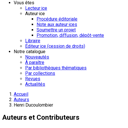
Vous êtes
Lecteur·ice
Auteur·ice
Procédure éditoriale
Note aux auteur·ices
Soumettre un projet
Promotion, diffusion, dépôt-vente
Libraire
Éditeur·ice (cession de droits)
Notre catalogue
Nouveautés
À paraître
Par bibliothèques thématiques
Par collections
Revues
Actualités
Accueil
Auteurs
Henri Ducoulombier
Auteurs et Contributeurs