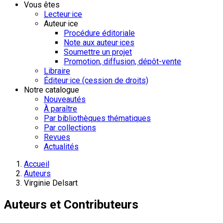
Vous êtes
Lecteur·ice
Auteur·ice
Procédure éditoriale
Note aux auteur·ices
Soumettre un projet
Promotion, diffusion, dépôt-vente
Libraire
Éditeur·ice (cession de droits)
Notre catalogue
Nouveautés
À paraître
Par bibliothèques thématiques
Par collections
Revues
Actualités
Accueil
Auteurs
Virginie Delsart
Auteurs et Contributeurs