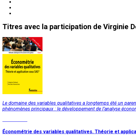
Titres
avec la participation de
Virginie D
Le domaine des variables qualitatives a longtemps été un parent 
phénomènes principaux : le développement de l’analyse économiq
Lire la suite
Économétrie des variables qualitatives. Théorie et appli