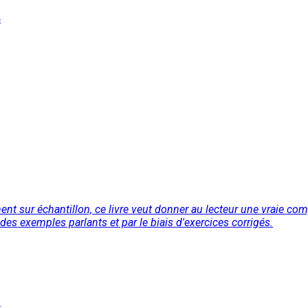
4
t sur échantillon, ce livre veut donner au lecteur une vraie comp
 des exemples parlants et par le biais d'exercices corrigés.
2