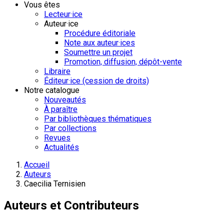
Vous êtes
Lecteur·ice
Auteur·ice
Procédure éditoriale
Note aux auteur·ices
Soumettre un projet
Promotion, diffusion, dépôt-vente
Libraire
Éditeur·ice (cession de droits)
Notre catalogue
Nouveautés
À paraître
Par bibliothèques thématiques
Par collections
Revues
Actualités
Accueil
Auteurs
Caecilia Ternisien
Auteurs et Contributeurs