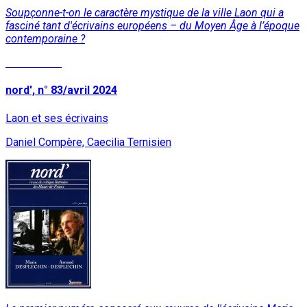
Soupçonne-t-on le caractère mystique de la ville Laon qui a
fasciné tant d'écrivains européens – du Moyen Âge à l’époque
contemporaine ?
Lire la suite
nord', n° 83/avril 2024
Laon et ses écrivains
Daniel Compère, Caecilia Ternisien