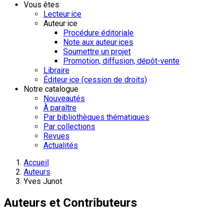
Vous êtes
Lecteur·ice
Auteur·ice
Procédure éditoriale
Note aux auteur·ices
Soumettre un projet
Promotion, diffusion, dépôt-vente
Libraire
Éditeur·ice (cession de droits)
Notre catalogue
Nouveautés
À paraître
Par bibliothèques thématiques
Par collections
Revues
Actualités
Accueil
Auteurs
Yves Junot
Auteurs et Contributeurs