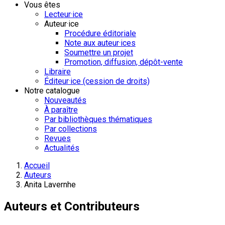
Vous êtes
Lecteur·ice
Auteur·ice
Procédure éditoriale
Note aux auteur·ices
Soumettre un projet
Promotion, diffusion, dépôt-vente
Libraire
Éditeur·ice (cession de droits)
Notre catalogue
Nouveautés
À paraître
Par bibliothèques thématiques
Par collections
Revues
Actualités
Accueil
Auteurs
Anita Lavernhe
Auteurs et Contributeurs