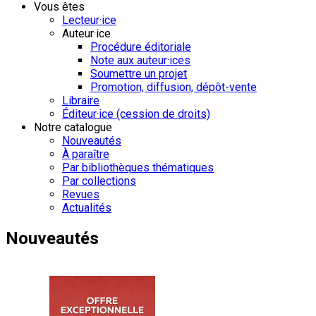
Vous êtes
Lecteur·ice
Auteur·ice
Procédure éditoriale
Note aux auteur·ices
Soumettre un projet
Promotion, diffusion, dépôt-vente
Libraire
Éditeur·ice (cession de droits)
Notre catalogue
Nouveautés
À paraître
Par bibliothèques thématiques
Par collections
Revues
Actualités
Nouveautés