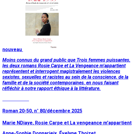
nouveau
Moins connus du grand public que Trois femmes puissantes,
les deux romans Rosie Carpe et La Vengeance m’appartient
représentent et interrogent magistralement les violences
sexistes, sexuelles et racistes au sein de la conscience, de la
famille et de la société contemporaines, en nous faisant
réfléchir à notre rapport éthique à la littérature.
Lire la suite
Roman 20-50, n° 80/décembre 2025
Marie NDiaye, Rosie Carpe et La vengeance m'appartient
Anne-Sophie Donnarieix, Évelyne Thoizet