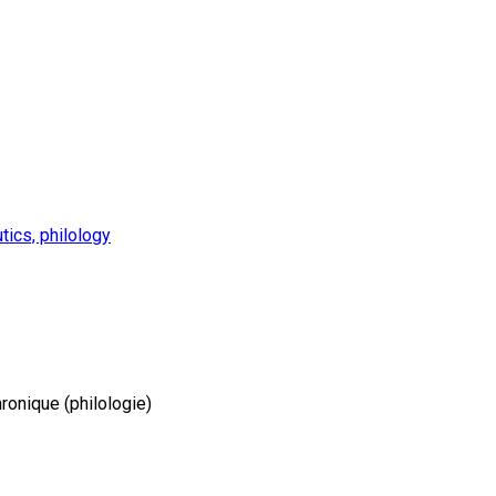
ics, philology
onique (philologie)