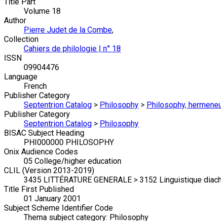
Title Part
Volume 18
Author
Pierre Judet de la Combe
,
Collection
Cahiers de philologie | n° 18
ISSN
09904476
Language
French
Publisher Category
Septentrion Catalog
>
Philosophy
>
Philosophy, hermeneut
Publisher Category
Septentrion Catalog
>
Philosophy
BISAC Subject Heading
PHI000000 PHILOSOPHY
Onix Audience Codes
05 College/higher education
CLIL (Version 2013-2019)
3435 LITTÉRATURE GENERALE > 3152 Linguistique diachr
Title First Published
01 January 2001
Subject Scheme Identifier Code
Thema subject category: Philosophy