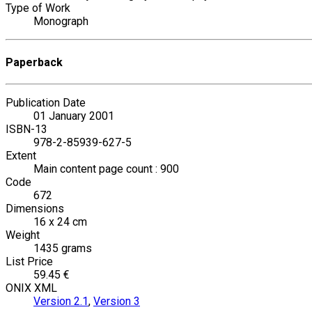
Type of Work
Monograph
Paperback
Publication Date
01 January 2001
ISBN-13
978-2-85939-627-5
Extent
Main content page count : 900
Code
672
Dimensions
16 x 24 cm
Weight
1435 grams
List Price
59.45 €
ONIX XML
Version 2.1
,
Version 3