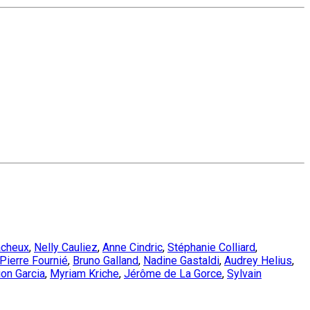
acheux
,
Nelly Cauliez
,
Anne Cindric
,
Stéphanie Colliard
,
Pierre Fournié
,
Bruno Galland
,
Nadine Gastaldi
,
Audrey Helius
,
ion Garcia
,
Myriam Kriche
,
Jérôme de La Gorce
,
Sylvain