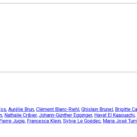
fos
,
Aurélie Brun
,
Clément Blanc-Riehl
,
Ghislain Brunel
,
Brigitte C
n
,
Nathalie Cribier
,
Johann-Günther Egginger
,
Hayat El Kaaouachi
,
Pierre Jugie
,
Francesca Klein
,
Sylvie Le Goëdec
,
Maria José Turr