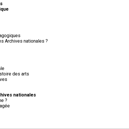
es
ique
dagogiques
des Archives nationales ?
ale
histoire des arts
hives
chives nationales
ne ?
tagée