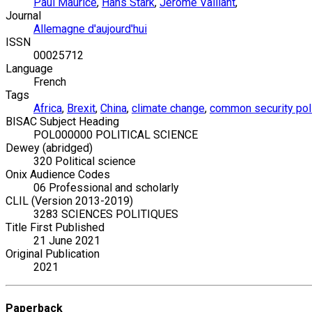
Paul Maurice
,
Hans Stark
,
Jérôme Vaillant
,
Journal
Allemagne d'aujourd'hui
ISSN
00025712
Language
French
Tags
Africa
,
Brexit
,
China
,
climate change
,
common security pol
BISAC Subject Heading
POL000000 POLITICAL SCIENCE
Dewey (abridged)
320 Political science
Onix Audience Codes
06 Professional and scholarly
CLIL (Version 2013-2019)
3283 SCIENCES POLITIQUES
Title First Published
21 June 2021
Original Publication
2021
Paperback