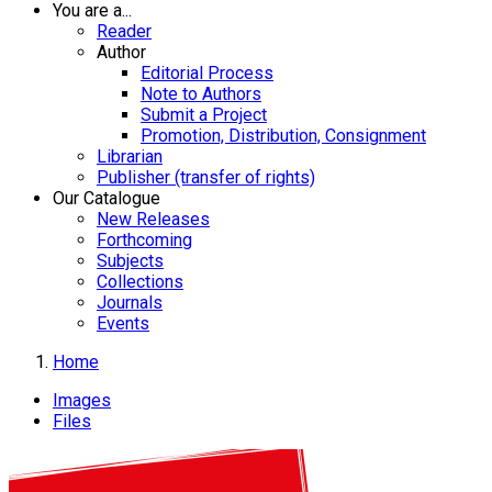
You are a...
Reader
Author
Editorial Process
Note to Authors
Submit a Project
Promotion, Distribution, Consignment
Librarian
Publisher (transfer of rights)
Our Catalogue
New Releases
Forthcoming
Subjects
Collections
Journals
Events
Home
Images
Files