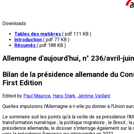
Downloads
Tables des matières
( pdf 111 KB )
Introduction
( pdf 77 KB )
Résumés
( pdf 188 KB )
Allemagne d'aujourd'hui, n° 236/avril-jui
Bilan de la présidence allemande du Cons
First Edition
Edited by
Paul Maurice
,
Hans Stark
,
Jérôme Vaillant
Quelles impulsions l'Allemagne a-t-elle pu donner à l'Union e
Le sommaire suit les points qu'à la veille de sa présidence l'Al
transformation numérique ; la politique migratoire ; le Brexit ;
présidence allemande, le dossier s’interroge également sur la qu
vers la présidence française qui interviendra en 2022.