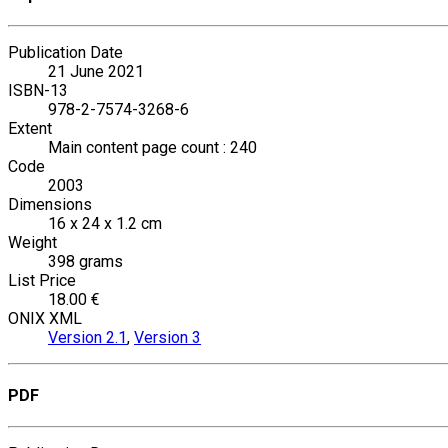
Publication Date
21 June 2021
ISBN-13
978-2-7574-3268-6
Extent
Main content page count : 240
Code
2003
Dimensions
16 x 24 x 1.2 cm
Weight
398 grams
List Price
18.00 €
ONIX XML
Version 2.1
,
Version 3
PDF