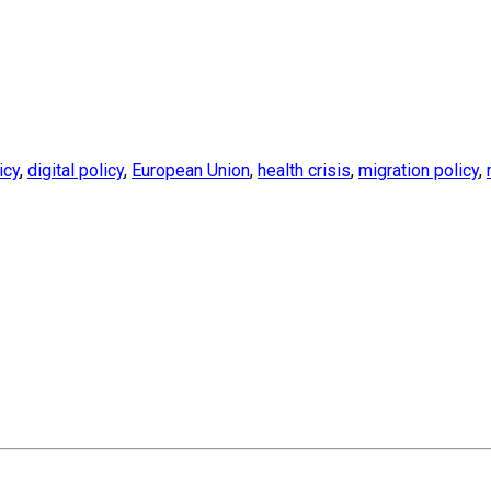
icy
,
digital policy
,
European Union
,
health crisis
,
migration policy
,