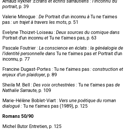
Arnaud Rykner :
Ecrans et écrins sarrautiens : l’Inconnu du
portrait
, p. 39
Valerie Minogue :
De
Portrait d’un inconnu
à
Tu ne t’aimes
pas
: un trajet à travers les mots
, p. 51
Evelyne Thoizet-Loiseau :
Deux sources du comique dans
Portrait d’un inconnu
et
Tu ne t’aimes pas, p. 63
Pascale Foutrier :
La conscience en éclats : la généalogie de
l’identité personnelle dans
Tu ne t’aimes pas
et
Portrait d’un
inconnu, p. 77
Francine Dugast-Portes : Tu ne t’aimes pas
: construction et
enjeux d’un plaidoyer
, p. 89
Sheila M. Bell :
Des voix orchestrées :
Tu ne t’aimes pas
de
Nathalie Sarraute
, p. 109
Marie-Hélène Boblet-Viart :
Vers une poétique du roman
dialogué :
Tu ne t’aimes pas (1989), p. 125
Romans 50/90
Michel Butor Entretien, p. 125