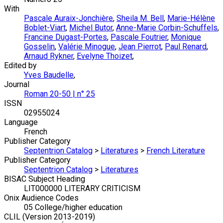
With
Pascale Auraix-Jonchière
,
Sheila M. Bell
,
Marie-Hélène
Boblet-Viart
,
Michel Butor
,
Anne-Marie Corbin-Schuffels
,
Francine Dugast-Portes
,
Pascale Foutrier
,
Monique
Gosselin
,
Valérie Minogue
,
Jean Pierrot
,
Paul Renard
,
Arnaud Rykner
,
Evelyne Thoizet
,
Edited by
Yves Baudelle
,
Journal
Roman 20-50 | n° 25
ISSN
02955024
Language
French
Publisher Category
Septentrion Catalog
>
Literatures
>
French Literature
Publisher Category
Septentrion Catalog
>
Literatures
BISAC Subject Heading
LIT000000 LITERARY CRITICISM
Onix Audience Codes
05 College/higher education
CLIL (Version 2013-2019)