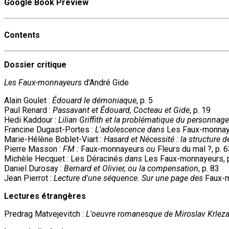
Google Book Preview
Contents
Dossier critique
Les Faux-monnayeurs
d'André Gide
Alain Goulet :
Édouard le démoniaque
, p. 5
Paul Renard :
Passavant et Édouard, Cocteau et Gide
, p. 19
Hedi Kaddour :
Lilian Griffith et la problématique du personnage
Francine Dugast-Portes :
L'adolescence dans
Les Faux-monnaye
Marie-Hélène Boblet-Viart :
Hasard et Nécessité : la structure 
Pierre Masson :
FM :
Faux-monnayeurs
ou
Fleurs du mal ?, p. 
Michèle Hecquet : Les Déracinés
dans
Les Faux-monnayeurs, p
Daniel Durosay :
Bernard et Olivier, ou la compensation
, p. 83
Jean Pierrot :
Lecture d'une séquence. Sur une page des
Faux-m
Lectures étrangères
Predrag Matvejevitch :
L'oeuvre romanesque de Miroslav Krlez