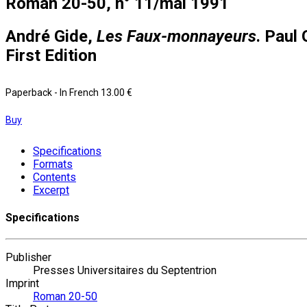
Roman 20-50, n° 11/mai 1991
André Gide,
Les Faux-monnayeurs
. Paul
First Edition
Paperback
- In French
13.00 €
Buy
Specifications
Formats
Contents
Excerpt
Specifications
Publisher
Presses Universitaires du Septentrion
Imprint
Roman 20-50