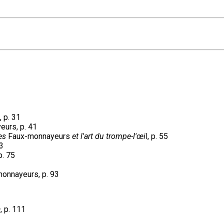
, p. 31
urs, p. 41
des
Faux-monnayeurs
et l'art du trompe-l'œi
l, p. 55
63
. 75
onnayeurs, p. 93
a
, p. 111