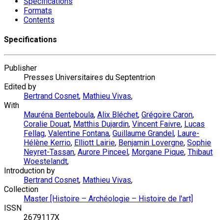
Specifications
Formats
Contents
Specifications
Publisher
Presses Universitaires du Septentrion
Edited by
Bertrand Cosnet
,
Mathieu Vivas
,
With
Mauréna Benteboula
,
Alix Bléchet
,
Grégoire Caron
,
Coralie Douat
,
Matthis Dujardin
,
Vincent Faivre
,
Lucas
Fellag
,
Valentine Fontana
,
Guillaume Grandel
,
Laure-
Hélène Kerrio
,
Elliott Lairie
,
Benjamin Lovergne
,
Sophie
Neyret-Tassan
,
Aurore Pinceel
,
Morgane Pique
,
Thibaut
Woestelandt
,
Introduction by
Bertrand Cosnet
,
Mathieu Vivas
,
Collection
Master [Histoire – Archéologie – Histoire de l'art]
ISSN
2679117X