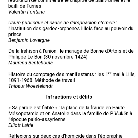
résolution de conflit entre le chapitre de Saint-Omer et le
bailli de Furnes
Valentin Fontana
Usure publicque et cause de dampnacion eternele
:
l’institution des gardes-orphenes lillois face au pouvoir du
prince
Benjamin Lovergne
De la trahison à l’union : le mariage de Bonne d’Artois et de
Philippe Le Bon (30 novembre 1424)
Mauréna Benteboula
er
Histoire du comptage des manifestants : les 1
mai à Lille,
1891-1968. Méthode de travail
Thibaut Woestelandt
Infractions et délits
« Sa parole est fiable » : la place de la fraude en Haute
Mésopotamie et en Anatolie dans la famille de Pūŝukēn à
l’époque paléo-assyrienne
Elliott Lairie
Réflexions sur deux cas d’homicide dans l’épigraphie