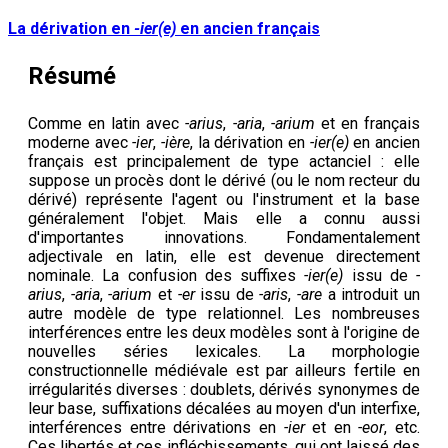
La dérivation en
-ier(e)
en ancien français
Résumé
Comme en latin avec
-arius
,
-aria
,
-arium
et en français
moderne avec
-ier
,
-ière
, la dérivation en
-ier(e)
en ancien
français est principalement de type actanciel : elle
suppose un procès dont le dérivé (ou le nom recteur du
dérivé) représente l'agent ou l'instrument et la base
généralement l'objet. Mais elle a connu aussi
d'importantes innovations. Fondamentalement
adjectivale en latin, elle est devenue directement
nominale. La confusion des suffixes
-ier(e)
issu de
-
arius
,
-aria
,
-arium
et
-er
issu de
-aris
,
-are
a introduit un
autre modèle de type relationnel. Les nombreuses
interférences entre les deux modèles sont à l'origine de
nouvelles séries lexicales. La morphologie
constructionnelle médiévale est par ailleurs fertile en
irrégularités diverses : doublets, dérivés synonymes de
leur base, suffixations décalées au moyen d'un interfixe,
interférences entre dérivations en
-ier
et en
-eor
, etc.
Ces libertés et ces infléchissements, qui ont laissé des