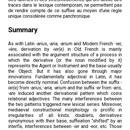
traces dans le lexique contemporain, ne permettent pas
de rendre compte de ce suffixe au moyen d'une règle
unique considérée comme panchronique.
Summary
As with Latin
-arius
,
-aria
,
-arium
and Modem French -ier,
-ière
, derivation by
-ier(e)
in Old French is mainly
associated with the argument structure of a process in
which the derivative (or the noun modified by it)
represents the Agent or Instrument and the base usually
the Object. But it has also gone through major
innovations. Fundamentally adjectival in Latin, it has
become directly nominal. Confusion between the suffix
-
ier(e)
from
-arius
,
-aria
,
-arium
and the suffix
-er
from
-aris
,
-are
induced another derivational pattern which coins
relational adjectives. The many interferences between
the two patterns triggered new lexical series. Moreover,
mediaeval constructional morphology is prolific in
irregularities of all kinds: doublets, derivatives
synonymous with their base, suffixation "shifted" by an
interfix, interferences between
-ier
and
-eor
, etc. Those