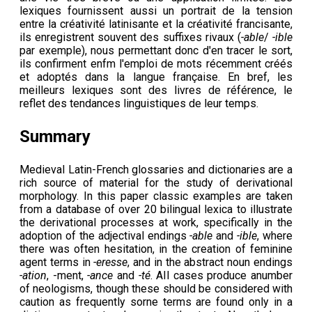
lexiques fournissent aussi un portrait de la tension
entre la créativité latinisante et la créativité francisante,
ils enregistrent souvent des suffixes rivaux (
-able
/
-ible
par exemple), nous permettant donc d'en tracer le sort,
ils confirment enfm l'emploi de mots récemment créés
et adoptés dans la langue française. En bref, les
meilleurs lexiques sont des livres de référence, le
reflet des tendances linguistiques de leur temps.
Summary
Medieval Latin-French glossaries and dictionaries are a
rich source of material for the study of derivational
morphology. In this paper classic examples are taken
from a database of over 20 bilingual lexica to illustrate
the derivational processes at work, specifically in the
adoption of the adjectival endings
-able
and
-ible
, where
there was often hesitation, in the creation of feminine
agent terms in
-eresse
, and in the abstract noun endings
-ation
, -ment,
-ance
and
-té
. AIl cases produce anumber
of neologisms, though these should be considered with
caution as frequently sorne terms are found only in a