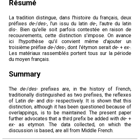
Résumé
La tradition distingue, dans l'histoire du français, deux
préfixes
de-
/
des-
, l'un issu du latin
de-
, l'autre du latin
dis-
. Bien qu'elle soit parfois contestée en raison de
recouvrements, cette distinction s'impose. On avance
ici l'hypothèse qu'il convient même d'ajouter un
troisième préfixe
de-
/
des-
, dont l'étymon serait
de-
+
ex-
.
Les matériaux rassemblés portent tous sur la période
du moyen français.
Summary
The
de-
/
des-
prefixes are, in the history of French,
traditionally distinguished as two prefixes, the reflexes
of Latin
de-
and
dis-
respectively. It is shown that this
distinction, although it has been questioned because of
overlappings, is to be maintained. The present paper
further advocates that a third prefix be added with
de-
+
ex-
as etymon. The data collected, on which the
discussion is based, are all from Middle French.