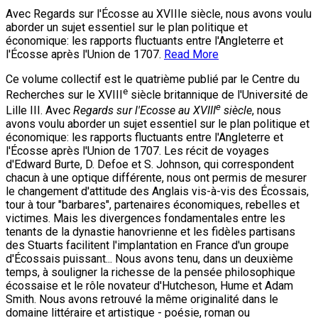
Avec Regards sur l'Écosse au XVIIIe siècle, nous avons voulu
aborder un sujet essentiel sur le plan politique et
économique: les rapports fluctuants entre l'Angleterre et
l'Écosse après l'Union de 1707.
Read More
Ce volume collectif est le quatrième publié par le Centre du
e
Recherches sur le XVIII
siècle britannique de l'Université de
e
Lille III. Avec
Regards sur l'Ecosse au XVIII
siècle
, nous
avons voulu aborder un sujet essentiel sur le plan politique et
économique: les rapports fluctuants entre l'Angleterre et
l'Écosse après l'Union de 1707. Les récit de voyages
d'Edward Burte, D. Defoe et S. Johnson, qui correspondent
chacun à une optique différente, nous ont permis de mesurer
le changement d'attitude des Anglais vis-à-vis des Écossais,
tour à tour "barbares", partenaires économiques, rebelles et
victimes. Mais les divergences fondamentales entre les
tenants de la dynastie hanovrienne et les fidèles partisans
des Stuarts facilitent l'implantation en France d'un groupe
d'Écossais puissant... Nous avons tenu, dans un deuxième
temps, à souligner la richesse de la pensée philosophique
écossaise et le rôle novateur d'Hutcheson, Hume et Adam
Smith. Nous avons retrouvé la même originalité dans le
domaine littéraire et artistique - poésie, roman ou