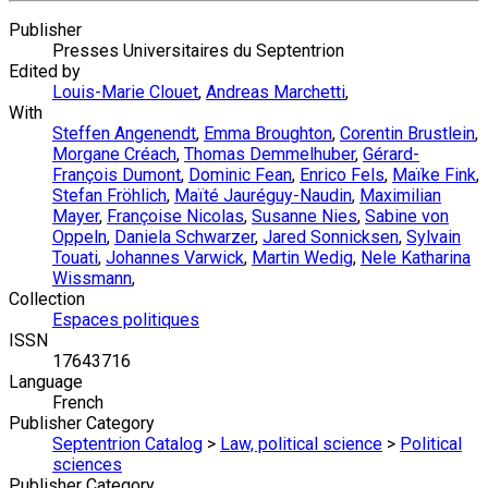
Publisher
Presses Universitaires du Septentrion
Edited by
Louis-Marie Clouet
,
Andreas Marchetti
,
With
Steffen Angenendt
,
Emma Broughton
,
Corentin Brustlein
,
Morgane Créach
,
Thomas Demmelhuber
,
Gérard-
François Dumont
,
Dominic Fean
,
Enrico Fels
,
Maïke Fink
,
Stefan Fröhlich
,
Maïté Jauréguy-Naudin
,
Maximilian
Mayer
,
Françoise Nicolas
,
Susanne Nies
,
Sabine von
Oppeln
,
Daniela Schwarzer
,
Jared Sonnicksen
,
Sylvain
Touati
,
Johannes Varwick
,
Martin Wedig
,
Nele Katharina
Wissmann
,
Collection
Espaces politiques
ISSN
17643716
Language
French
Publisher Category
Septentrion Catalog
>
Law, political science
>
Political
sciences
Publisher Category