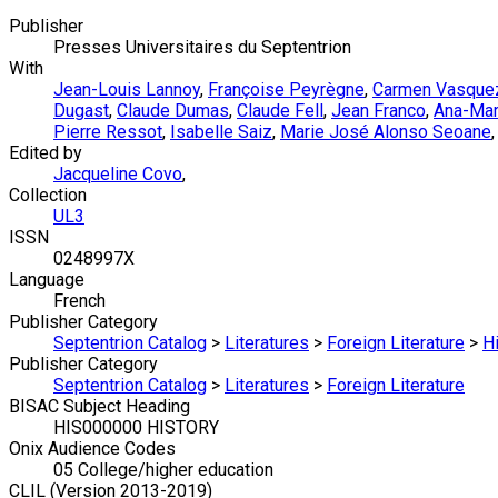
Publisher
Presses Universitaires du Septentrion
With
Jean-Louis Lannoy
,
Françoise Peyrègne
,
Carmen Vasque
Dugast
,
Claude Dumas
,
Claude Fell
,
Jean Franco
,
Ana-Mar
Pierre Ressot
,
Isabelle Saiz
,
Marie José Alonso Seoane
Edited by
Jacqueline Covo
,
Collection
UL3
ISSN
0248997X
Language
French
Publisher Category
Septentrion Catalog
>
Literatures
>
Foreign Literature
>
H
Publisher Category
Septentrion Catalog
>
Literatures
>
Foreign Literature
BISAC Subject Heading
HIS000000 HISTORY
Onix Audience Codes
05 College/higher education
CLIL (Version 2013-2019)