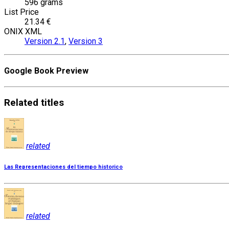
596 grams
List Price
21.34 €
ONIX XML
Version 2.1
,
Version 3
Google Book Preview
Related
titles
related
Las Representaciones del tiempo historico
related