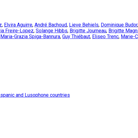
z
,
Elvira Aguirre
,
André Bachoud
,
Lieve Behiels
,
Dominique Budor
ia Freire-Lopez
,
Solange Hibbs
,
Brigitte Journeau
,
Brigitte Magn
,
Maria-Grazia Spiga-Bannura
,
Guy Thiébaut
,
Eliseo Trenc
,
Marie-C
ispanic and Lusophone countries