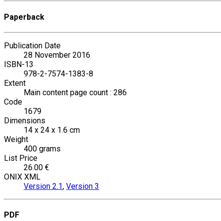
Paperback
Publication Date
28 November 2016
ISBN-13
978-2-7574-1383-8
Extent
Main content page count : 286
Code
1679
Dimensions
14 x 24 x 1.6 cm
Weight
400 grams
List Price
26.00 €
ONIX XML
Version 2.1
,
Version 3
PDF