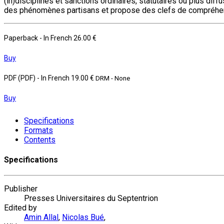
(in)disciplines et sanctions ordinaires, statutaires ou plus dif
des phénomènes partisans et propose des clefs de compréhens
Paperback
- In French
26.00 €
Buy
PDF (PDF)
- In French
19.00 €
DRM - None
Buy
Specifications
Formats
Contents
Specifications
Publisher
Presses Universitaires du Septentrion
Edited by
Amin Allal
,
Nicolas Bué
,