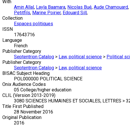
With
Amin Allal
,
Layla Baamara
,
Nicolas Bué
,
Aude Chamouard
,
Petitfils
,
Marine Poirier
,
Edouard Sill
,
Collection
Espaces politiques
ISSN
17643716
Language
French
Publisher Category
Septentrion Catalog
>
Law, political science
>
Political s
Publisher Category
Septentrion Catalog
>
Law, political science
BISAC Subject Heading
POL000000 POLITICAL SCIENCE
Onix Audience Codes
05 College/higher education
CLIL (Version 2013-2019)
3080 SCIENCES HUMAINES ET SOCIALES, LETTRES > 3
Title First Published
28 November 2016
Original Publication
2016