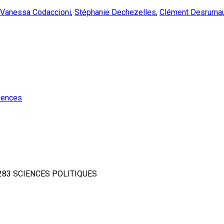
Vanessa Codaccioni
,
Stéphanie Dechezelles
,
Clément Desruma
ciences
283 SCIENCES POLITIQUES