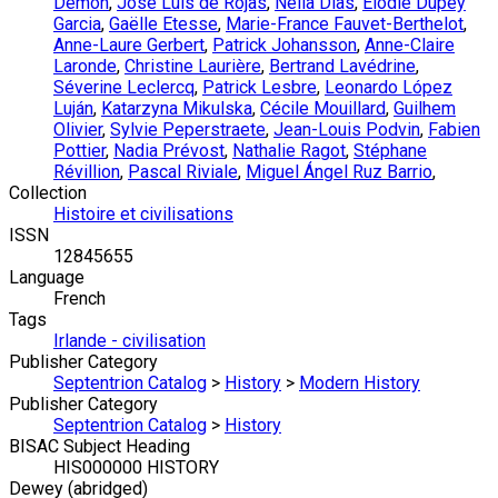
Demon
,
José Luis de Rojas
,
Nélia Dias
,
Élodie Dupey
Garcia
,
Gaëlle Etesse
,
Marie-France Fauvet-Berthelot
,
Anne-Laure Gerbert
,
Patrick Johansson
,
Anne-Claire
Laronde
,
Christine Laurière
,
Bertrand Lavédrine
,
Séverine Leclercq
,
Patrick Lesbre
,
Leonardo López
Luján
,
Katarzyna Mikulska
,
Cécile Mouillard
,
Guilhem
Olivier
,
Sylvie Peperstraete
,
Jean-Louis Podvin
,
Fabien
Pottier
,
Nadia Prévost
,
Nathalie Ragot
,
Stéphane
Révillion
,
Pascal Riviale
,
Miguel Ángel Ruz Barrio
,
Collection
Histoire et civilisations
ISSN
12845655
Language
French
Tags
Irlande - civilisation
Publisher Category
Septentrion Catalog
>
History
>
Modern History
Publisher Category
Septentrion Catalog
>
History
BISAC Subject Heading
HIS000000 HISTORY
Dewey (abridged)