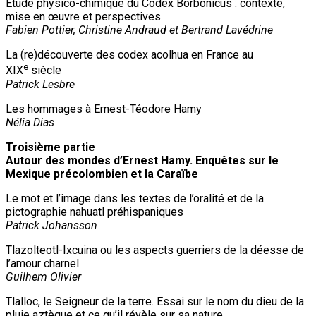
Étude physico-chimique du Codex Borbonicus : contexte,
mise en œuvre et perspectives
Fabien Pottier, Christine Andraud et Bertrand Lavédrine
La (re)découverte des codex acolhua en France au
e
XIX
siècle
Patrick Lesbre
Les hommages à Ernest-Téodore Hamy
Nélia Dias
Troisième partie
Autour des mondes d’Ernest Hamy. Enquêtes sur le
Mexique précolombien et la Caraïbe
Le mot et l’image dans les textes de l’oralité et de la
pictographie nahuatl préhispaniques
Patrick Johansson
Tlazolteotl-Ixcuina ou les aspects guerriers de la déesse de
l’amour charnel
Guilhem Olivier
Tlalloc, le Seigneur de la terre. Essai sur le nom du dieu de la
pluie aztèque et ce qu’il révèle sur sa nature