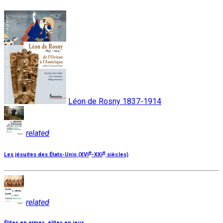
Léon de Rosny 1837-1914
related
e
e
Les jésuites des États-Unis (XVI
-XXI
siècles)
related
Élites en armes, élites en jeux